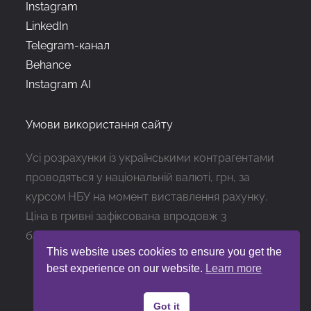
Instagram
LinkedIn
Telegram-канал
Behance
Instagram AI
Умови використання сайту
Усі розрахунки із українськими контрагентами
проводяться у національній валюті, грн, за
курсом НБУ на момент виставлення рахунку.
Ціна в гривні зафіксована впродовж 3
банківських днів з дати виставлення рахунку
This website uses cookies to ensure you get the
best experience on our website.
Learn more
Got it